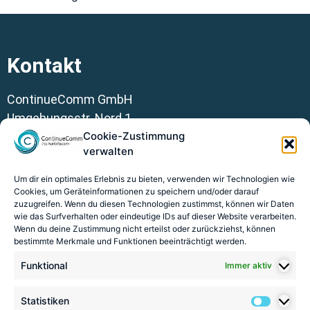
Kontakt
ContinueComm GmbH
Umgehungsstr. Nord 1
36381 Schlüchtern
Cookie-Zustimmung
verwalten
Kontakt@continuecomm.de
Um dir ein optimales Erlebnis zu bieten, verwenden wir Technologien wie
Cookies, um Geräteinformationen zu speichern und/oder darauf
+49 6661 70992 0
zuzugreifen. Wenn du diesen Technologien zustimmst, können wir Daten
wie das Surfverhalten oder eindeutige IDs auf dieser Website verarbeiten.
Wenn du deine Zustimmung nicht erteilst oder zurückziehst, können
bestimmte Merkmale und Funktionen beeinträchtigt werden.
Funktional
Immer aktiv
Datenschutz
Impressum
Statistiken