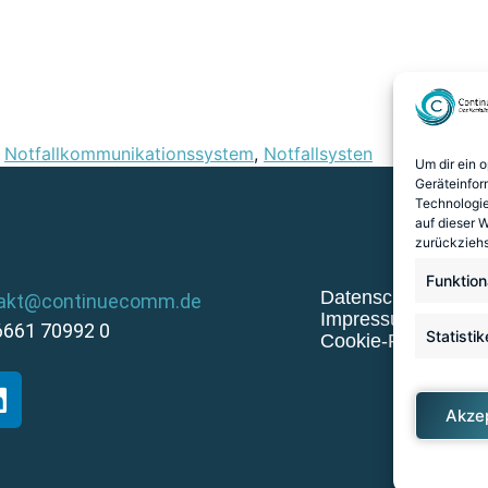
,
Notfallkommunikationssystem
,
Notfallsysten
Um dir ein 
Geräteinfor
Technologie
auf dieser 
zurückziehs
Funktion
Datenschutz
akt@continuecomm.de
Impressum
6661 70992 0
Statisti
Cookie-Richtlinie (
Akze